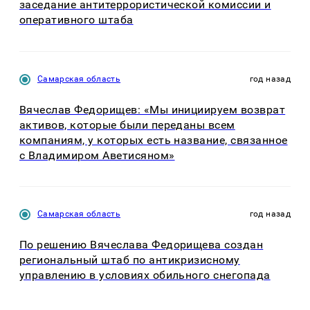
заседание антитеррористической комиссии и
оперативного штаба
Самарская область
год назад
Вячеслав Федорищев: «Мы инициируем возврат
активов, которые были переданы всем
компаниям, у которых есть название, связанное
с Владимиром Аветисяном»
Самарская область
год назад
По решению Вячеслава Федорищева создан
региональный штаб по антикризисному
управлению в условиях обильного снегопада