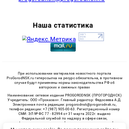
Наша статистика
При использовании материалов новостного портала
ProGorodNSK.ru гиперссылка на ресурс обязательна, в противном
случае будут применены нормы законодательства РФ об
авторских и смежных правах
Наименование: сетевое издание PROGORODNSK (ПРОГОРОДНСК)
Учредитель: ООО «Проказан». Главный редактор: Федосеева А.Д.
Электронная почта редакции: progorodnsk@progorodnsk.ru,
телефон редакции: +7 (987) 905-00-63. Регистрационный номер
СМИ: ЭЛ № ФС 77 - 82994 от 31 марта 2022г. выдано
Федеральной службой по надзору в сфере связи,
информационных технологий и массовых коммуникаций.
Возрастная категория сайта 16+.