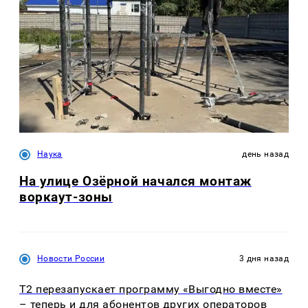
Наука
день назад
На улице Озëрной начался монтаж
воркаут-зоны
Новости России
3 дня назад
Т2 перезапускает программу «Выгодно вместе»
– теперь и для абонентов других операторов