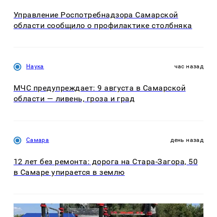
Управление Роспотребнадзора Самарской
области сообщило о профилактике столбняка
Наука
час назад
МЧС предупреждает: 9 августа в Самарской
области — ливень, гроза и град
Самара
день назад
12 лет без ремонта: дорога на Стара-Загора, 50
в Самаре упирается в землю