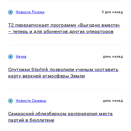
Новости России
3 дня назад
Т2 перезапускает программу «Выгодно вместе»
– теперь и для абонентов других операторов
Наука
день назад
Спутники Starlink позволили ученым составить
карту верхней атмосферы Земли
Новости Самары
день назад
Самарский облизбирком распределил места
партий в бюллетене