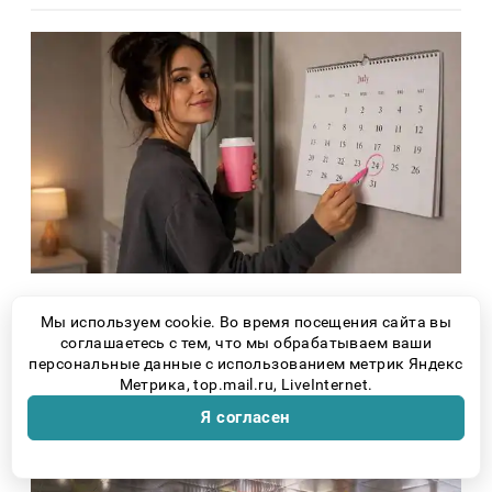
Новости России
5 дней назад
Мы используем cookie. Во время посещения сайта вы
соглашаетесь с тем, что мы обрабатываем ваши
Семь важных дел: какие привычки
персональные данные с использованием метрик Яндекс
сделают неделю ярче
Метрика, top.mail.ru, LiveInternet.
Я согласен