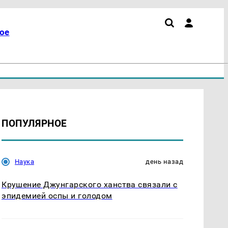
ое
ПОПУЛЯРНОЕ
Наука
день назад
Крушение Джунгарского ханства связали с
эпидемией оспы и голодом