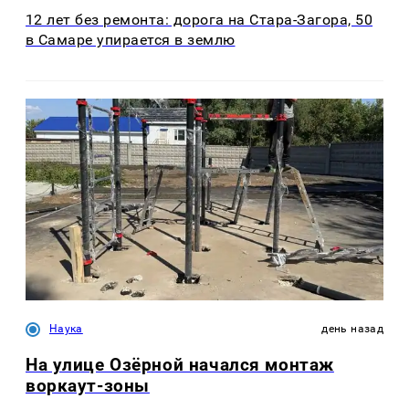
12 лет без ремонта: дорога на Стара-Загора, 50
в Самаре упирается в землю
Наука
день назад
На улице Озëрной начался монтаж
воркаут-зоны