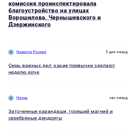
комиссия проинспектировала
благоустройство на улицах
Ворошилова, Чернышевского и
Дзержинского
Новости России
3 дня назад
Семь важных дел: какие привычки сделают
неделю ярче
Наука
час назад
Заточенные карандаши, горящий магний и
серебряные дендриты