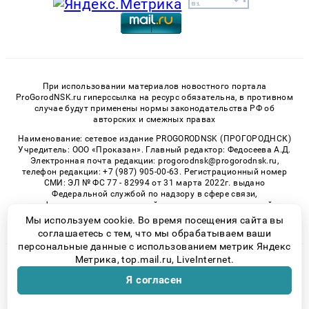
При использовании материалов новостного портала
ProGorodNSK.ru гиперссылка на ресурс обязательна, в противном
случае будут применены нормы законодательства РФ об
авторских и смежных правах
Наименование: сетевое издание PROGORODNSK (ПРОГОРОДНСК)
Учредитель: ООО «Проказан». Главный редактор: Федосеева А.Д.
Электронная почта редакции: progorodnsk@progorodnsk.ru,
телефон редакции: +7 (987) 905-00-63. Регистрационный номер
СМИ: ЭЛ № ФС 77 - 82994 от 31 марта 2022г. выдано
Федеральной службой по надзору в сфере связи,
информационных технологий и массовых коммуникаций.
Возрастная категория сайта 16+.
Мы используем cookie. Во время посещения сайта вы
соглашаетесь с тем, что мы обрабатываем ваши
персональные данные с использованием метрик Яндекс
Метрика, top.mail.ru, LiveInternet.
© 2026 «progorodnsk» | Все права защищены
Я согласен
Возрастная категория сайта 16+
Политика конфиденциальности