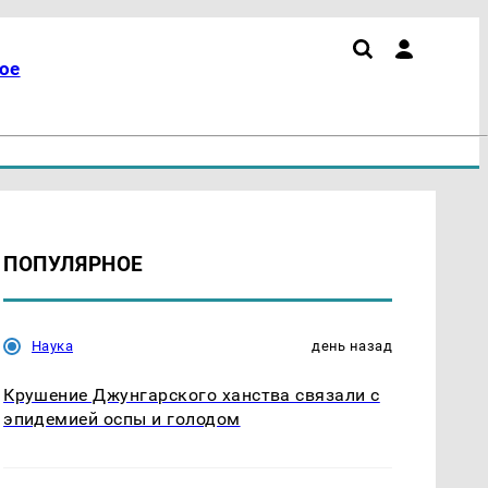
ое
ПОПУЛЯРНОЕ
Наука
день назад
Крушение Джунгарского ханства связали с
эпидемией оспы и голодом