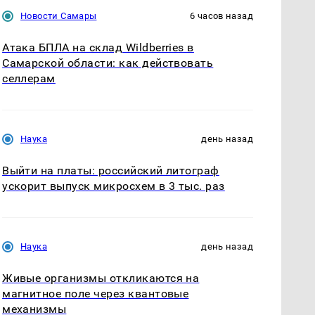
Новости Самары
6 часов назад
Атака БПЛА на склад Wildberries в
Самарской области: как действовать
селлерам
Наука
день назад
Выйти на платы: российский литограф
ускорит выпуск микросхем в 3 тыс. раз
Наука
день назад
Живые организмы откликаются на
магнитное поле через квантовые
механизмы