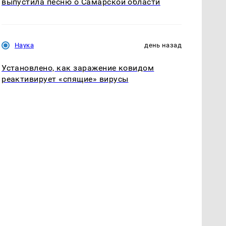
выпустила песню о Самарской области
Наука
день назад
Установлено, как заражение ковидом
реактивирует «спящие» вирусы