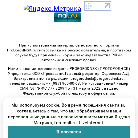
При использовании материалов новостного портала
ProGorodNSK.ru гиперссылка на ресурс обязательна, в противном
случае будут применены нормы законодательства РФ об
авторских и смежных правах
Наименование: сетевое издание PROGORODNSK (ПРОГОРОДНСК)
Учредитель: ООО «Проказан». Главный редактор: Федосеева А.Д.
Электронная почта редакции: progorodnsk@progorodnsk.ru,
телефон редакции: +7 (987) 905-00-63. Регистрационный номер
СМИ: ЭЛ № ФС 77 - 82994 от 31 марта 2022г. выдано
Федеральной службой по надзору в сфере связи,
информационных технологий и массовых коммуникаций.
Возрастная категория сайта 16+.
Мы используем cookie. Во время посещения сайта вы
соглашаетесь с тем, что мы обрабатываем ваши
персональные данные с использованием метрик Яндекс
Метрика, top.mail.ru, LiveInternet.
© 2026 «progorodnsk» | Все права защищены
Я согласен
Возрастная категория сайта 16+