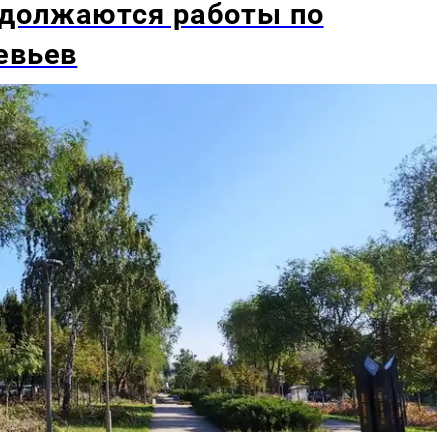
должаются работы по
евьев