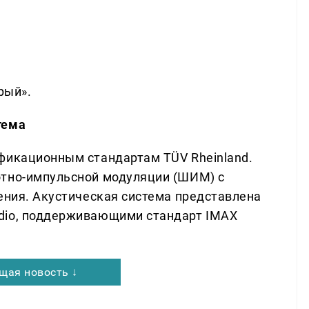
рый».
тема
фикационным стандартам TÜV Rheinland.
отно-импульсной модуляции (ШИМ) с
ения. Акустическая система представлена
dio, поддерживающими стандарт IMAX
щая новость ↓