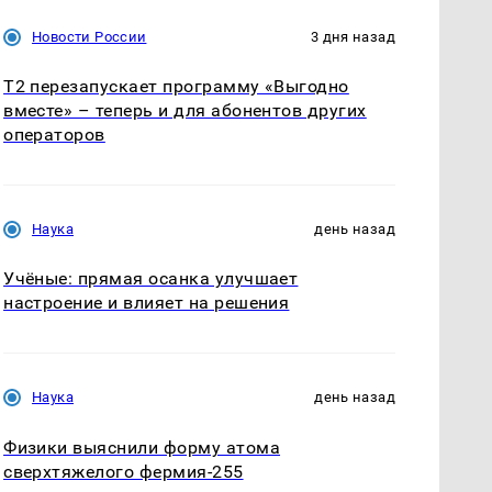
Новости России
3 дня назад
Т2 перезапускает программу «Выгодно
вместе» – теперь и для абонентов других
операторов
Наука
день назад
Учёные: прямая осанка улучшает
настроение и влияет на решения
Наука
день назад
Физики выяснили форму атома
сверхтяжелого фермия-255