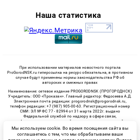
Наша статистика
При использовании материалов новостного портала
ProGorodNSK.ru гиперссылка на ресурс обязательна, в противном
случае будут применены нормы законодательства РФ об
авторских и смежных правах
Наименование: сетевое издание PROGORODNSK (ПРОГОРОДНСК)
Учредитель: ООО «Проказан». Главный редактор: Федосеева А.Д.
Электронная почта редакции: progorodnsk@progorodnsk.ru,
телефон редакции: +7 (987) 905-00-63. Регистрационный номер
СМИ: ЭЛ № ФС 77 - 82994 от 31 марта 2022г. выдано
Федеральной службой по надзору в сфере связи,
информационных технологий и массовых коммуникаций.
Возрастная категория сайта 16+.
Мы используем cookie. Во время посещения сайта вы
соглашаетесь с тем, что мы обрабатываем ваши