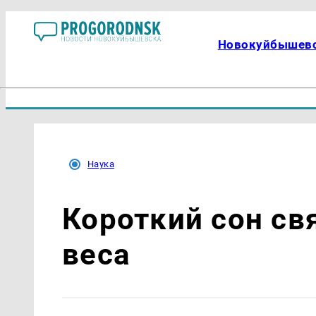
Новокуйбышев
Наука
Короткий сон св
веса