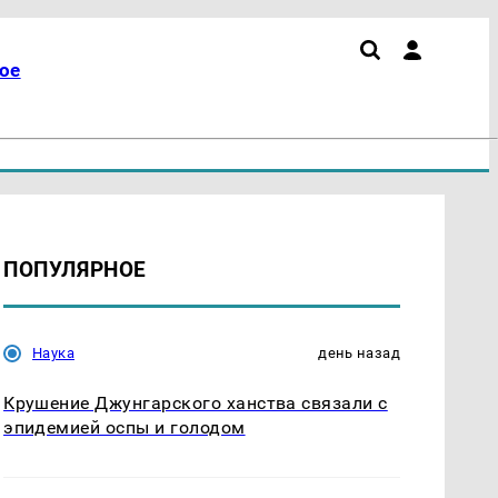
ое
ПОПУЛЯРНОЕ
Наука
день назад
Крушение Джунгарского ханства связали с
эпидемией оспы и голодом