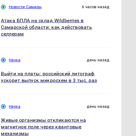
Новости Самары
6 часов назад
Атака БПЛА на склад Wildberries в
Самарской области: как действовать
селлерам
Наука
день назад
Выйти на платы: российский литограф
ускорит выпуск микросхем в 3 тыс. раз
Наука
день назад
Живые организмы откликаются на
магнитное поле через квантовые
механизмы