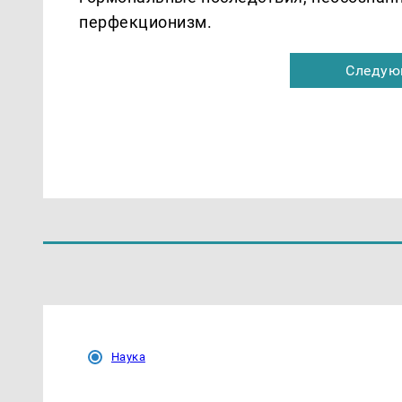
перфекционизм.
Следую
Наука