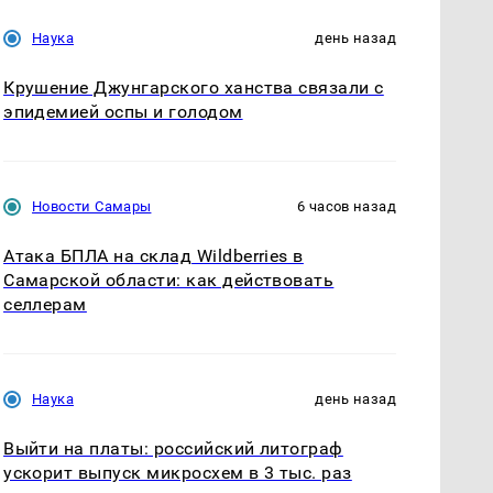
Наука
день назад
Крушение Джунгарского ханства связали с
эпидемией оспы и голодом
Новости Самары
6 часов назад
Атака БПЛА на склад Wildberries в
Самарской области: как действовать
селлерам
Наука
день назад
Выйти на платы: российский литограф
ускорит выпуск микросхем в 3 тыс. раз