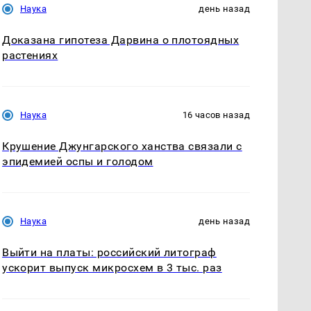
Наука
день назад
Доказана гипотеза Дарвина о плотоядных
растениях
Наука
16 часов назад
Крушение Джунгарского ханства связали с
эпидемией оспы и голодом
Наука
день назад
Выйти на платы: российский литограф
ускорит выпуск микросхем в 3 тыс. раз