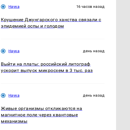
Наука
16 часов назад
Крушение Джунгарского ханства связали с
эпидемией оспы и голодом
Наука
день назад
Выйти на платы: российский литограф
ускорит выпуск микросхем в 3 тыс. раз
Наука
день назад
Живые организмы откликаются на
магнитное поле через квантовые
механизмы