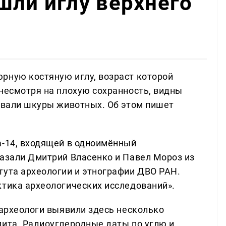
шли иглу верхнего
рную костяную иглу, возраст которой
 несмотря на плохую сохранность, видны
шивали шкуры животных. Об этом пишет
а-14, входящей в одноимённый
казали Дмитрий Власенко и Павел Мороз из
тута археологии и этнографии ДВО РАН.
ктика археологических исследований».
 археологи выявили здесь несколько
лита. Радиоуглеродные даты по углю и