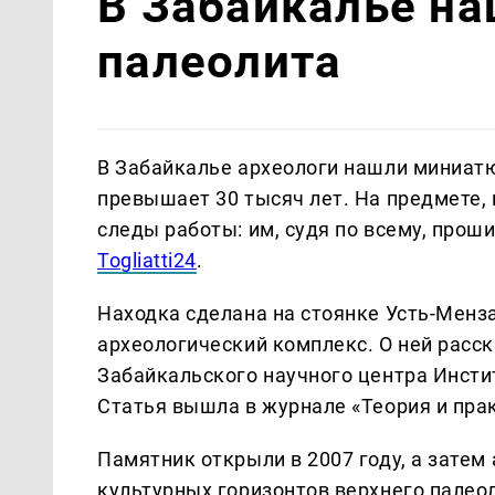
В Забайкалье на
палеолита
В Забайкалье археологи нашли миниатю
превышает 30 тысяч лет. На предмете,
следы работы: им, судя по всему, про
Togliatti24
.
Находка сделана на стоянке Усть-Менз
археологический комплекс. О ней расс
Забайкальского научного центра Инсти
Статья вышла в журнале «Теория и пра
Памятник открыли в 2007 году, а затем
культурных горизонтов верхнего палео