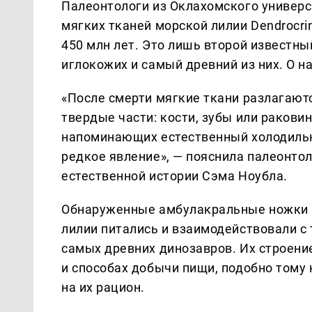
Палеонтологи из Оклахомского универ
мягких тканей морской лилии Dendrocri
450 млн лет. Это лишь второй известны
иглокожих и самый древний из них. О н
«После смерти мягкие ткани разлагают
твердые части: кости, зубы или ракови
напоминающих естественный холодильн
редкое явление», — пояснила палеонто
естественной истории Сэма Ноубла.
Обнаруженные амбулакральные ножки 
лилии питались и взаимодействовали с 
самых древних динозавров. Их строени
и способах добычи пищи, подобно тому
на их рацион.