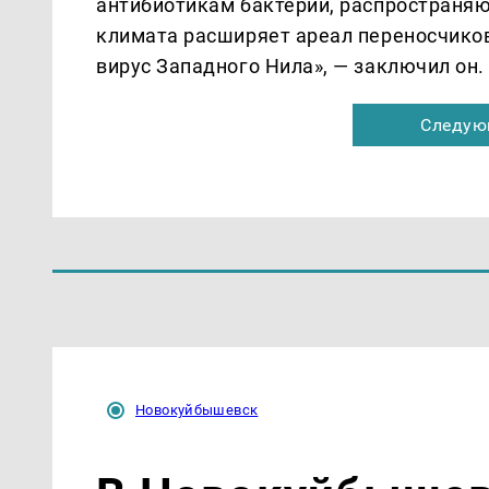
антибиотикам бактерии, распространя
климата расширяет ареал переносчиков 
вирус Западного Нила», — заключил он.
Следую
Новокуйбышевск