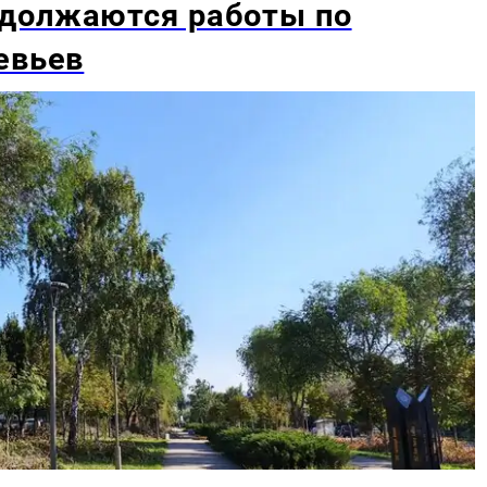
должаются работы по
евьев