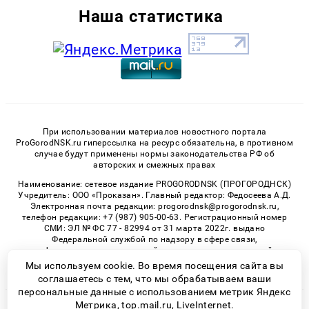
Наша статистика
При использовании материалов новостного портала
ProGorodNSK.ru гиперссылка на ресурс обязательна, в противном
случае будут применены нормы законодательства РФ об
авторских и смежных правах
Наименование: сетевое издание PROGORODNSK (ПРОГОРОДНСК)
Учредитель: ООО «Проказан». Главный редактор: Федосеева А.Д.
Электронная почта редакции: progorodnsk@progorodnsk.ru,
телефон редакции: +7 (987) 905-00-63. Регистрационный номер
СМИ: ЭЛ № ФС 77 - 82994 от 31 марта 2022г. выдано
Федеральной службой по надзору в сфере связи,
информационных технологий и массовых коммуникаций.
Возрастная категория сайта 16+.
Мы используем cookie. Во время посещения сайта вы
соглашаетесь с тем, что мы обрабатываем ваши
персональные данные с использованием метрик Яндекс
Метрика, top.mail.ru, LiveInternet.
© 2026 «progorodnsk» | Все права защищены