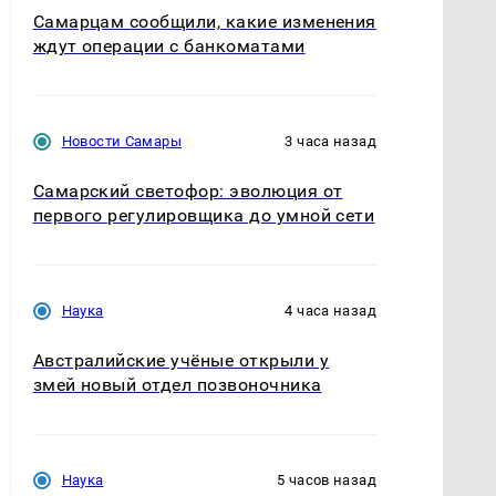
Самарцам сообщили, какие изменения
ждут операции с банкоматами
Новости Самары
3 часа назад
Самарский светофор: эволюция от
первого регулировщика до умной сети
Наука
4 часа назад
Австралийские учёные открыли у
змей новый отдел позвоночника
Наука
5 часов назад