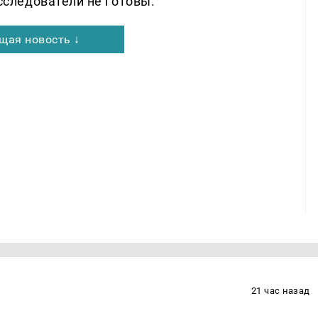
следователи не готовы.
щая новость ↓
21 час назад