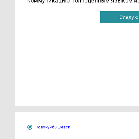
коммуникацию полноценным языком ис
Следую
Новокуйбышевск