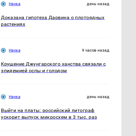
Наука
день назад
Доказана гипотеза Дарвина о плотоядных
растениях
Наука
9 часов назад
Крушение Джунгарского ханства связали с
эпидемией оспы и голодом
Наука
день назад
Выйти на платы: российский литограф
ускорит выпуск микросхем в 3 тыс. раз