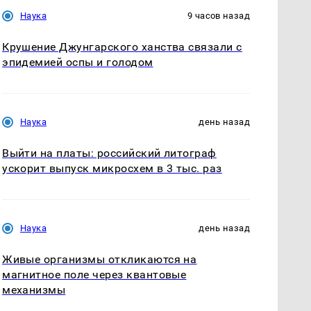
Наука
9 часов назад
Крушение Джунгарского ханства связали с
эпидемией оспы и голодом
Наука
день назад
Выйти на платы: российский литограф
ускорит выпуск микросхем в 3 тыс. раз
Наука
день назад
Живые организмы откликаются на
магнитное поле через квантовые
механизмы