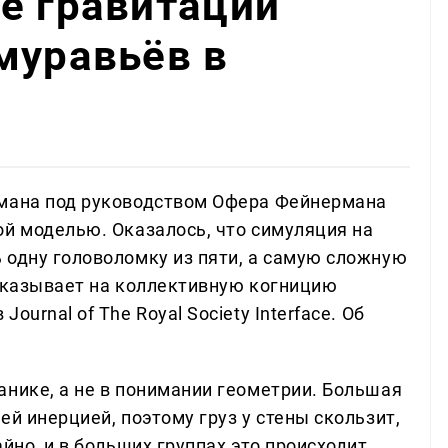
е гравитации
муравьёв в
цмана под руководством Офера Фейнермана
ой моделью. Оказалось, что симуляция на
 одну головоломку из пяти, а самую сложную
 указывает на коллективную когницию
urnal of The Royal Society Interface. Об
анике, а не в понимании геометрии. Большая
ей инерцией, поэтому груз у стены скользит,
йно, и в больших группах это происходит