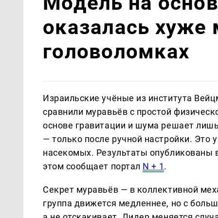
Модель на основ
оказалась хуже 
головоломках
Израильские учёные из института Вей
сравнили муравьёв с простой физическ
основе гравитации и шума решает лишь
— только после ручной настройки. Это
насекомых. Результаты опубликованы в Jo
этом сообщает портал
N + 1
.
Секрет муравьёв — в коллективной мех
группа движется медленнее, но с больш
а не отскакивает. Лидер меняется случа