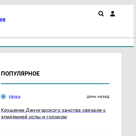
ое
ПОПУЛЯРНОЕ
Наука
день назад
Крушение Джунгарского ханства связали с
эпидемией оспы и голодом