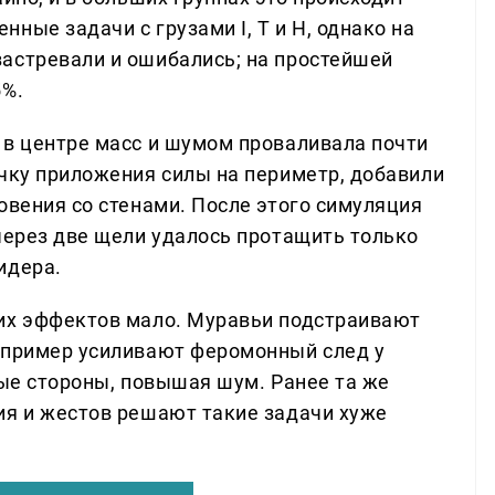
ные задачи с грузами I, T и H, однако на
астревали и ошибались; на простейшей
5%.
 в центре масс и шумом проваливала почти
очку приложения силы на периметр, добавили
овения со стенами. После этого симуляция
через две щели удалось протащить только
идера.
ких эффектов мало. Муравьи подстраивают
апример усиливают феромонный след у
ные стороны, повышая шум. Ранее та же
ия и жестов решают такие задачи хуже