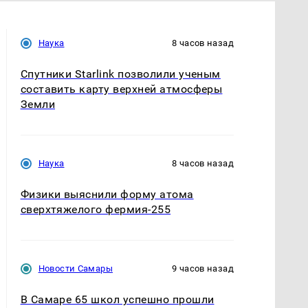
Наука
8 часов назад
Спутники Starlink позволили ученым
составить карту верхней атмосферы
Земли
Наука
8 часов назад
Физики выяснили форму атома
сверхтяжелого фермия-255
Новости Самары
9 часов назад
В Самаре 65 школ успешно прошли