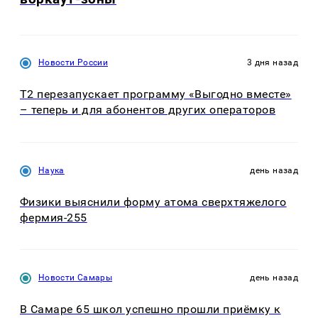
Новости России
3 дня назад
Т2 перезапускает программу «Выгодно вместе»
– теперь и для абонентов других операторов
Наука
день назад
Физики выяснили форму атома сверхтяжелого
фермия-255
Новости Самары
день назад
В Самаре 65 школ успешно прошли приёмку к