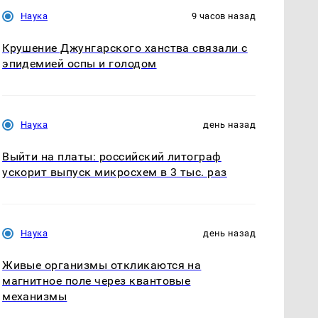
Наука
9 часов назад
Крушение Джунгарского ханства связали с
эпидемией оспы и голодом
Наука
день назад
Выйти на платы: российский литограф
ускорит выпуск микросхем в 3 тыс. раз
Наука
день назад
Живые организмы откликаются на
магнитное поле через квантовые
механизмы