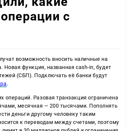
или, какие
операции с
олучат возможность вносить наличные на
. Новая функция, названная cash-in, будет
тежей (СБП). Подключать её банки будут
ара
.
х операций. Разовая транзакция ограничена
сячами, месячная — 200 тысячами. Пополнять
ести деньги другому человеку таким
носится к переводам между счетами, поэтому
 лимит в 30 миллионов рублей и ограничения