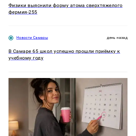
Физики выяснили форму атома сверхтяжелого
фермия-255
Новости Самары
день назад
В Самаре 65 школ успешно прошли приёмку к
учебному году