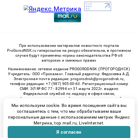
При использовании материалов новостного портала
ProGorodNSK.ru гиперссылка на ресурс обязательна, в противном
случае будут применены нормы законодательства РФ об
авторских и смежных правах
Наименование: сетевое издание PROGORODNSK (ПРОГОРОДНСК)
Учредитель: ООО «Проказан». Главный редактор: Федосеева А.Д.
Электронная почта редакции: progorodnsk@progorodnsk.ru,
телефон редакции: +7 (987) 905-00-63. Регистрационный номер
СМИ: ЭЛ № ФС 77 - 82994 от 31 марта 2022г. выдано
Федеральной службой по надзору в сфере связи,
информационных технологий и массовых коммуникаций.
Возрастная категория сайта 16+.
Мы используем cookie. Во время посещения сайта вы
соглашаетесь с тем, что мы обрабатываем ваши
персональные данные с использованием метрик Яндекс
Метрика, top.mail.ru, LiveInternet.
© 2026 «progorodnsk» | Все права защищены
Я согласен
Возрастная категория сайта 16+