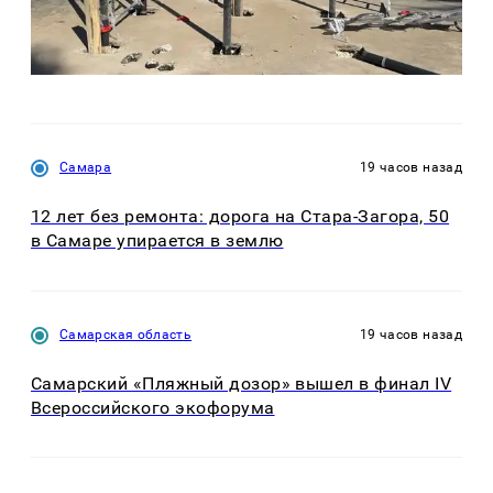
Самара
19 часов назад
12 лет без ремонта: дорога на Стара-Загора, 50
в Самаре упирается в землю
Самарская область
19 часов назад
Самарский «Пляжный дозор» вышел в финал IV
Всероссийского экофорума