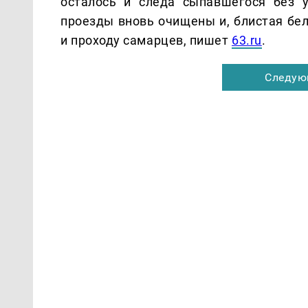
осталось и следа сыпавшегося без 
проезды вновь очищены и, блистая бел
и проходу самарцев, пишет
63.ru
.
Следую