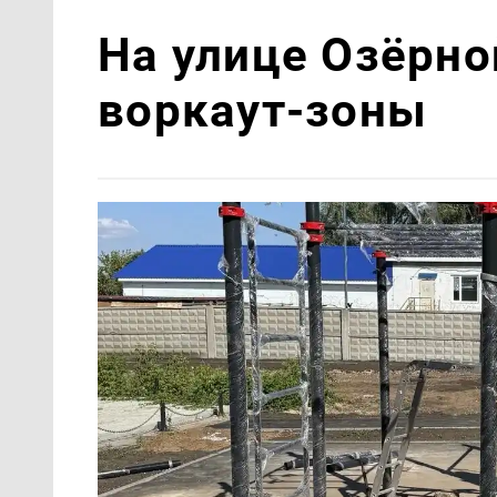
На улице Озëрно
воркаут-зоны