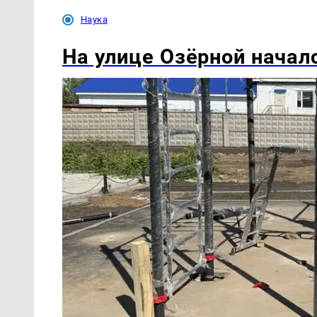
Наука
На улице Озëрной начал