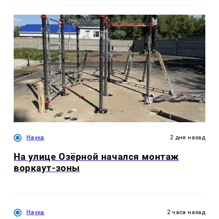
Наука
2 дня назад
На улице Озëрной начался монтаж
воркаут-зоны
Наука
2 часа назад