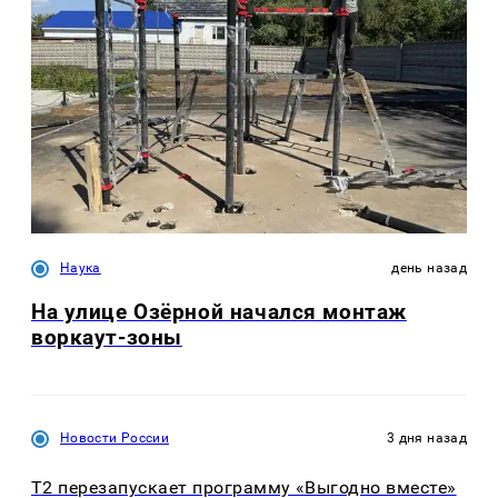
Наука
день назад
На улице Озëрной начался монтаж
воркаут-зоны
Новости России
3 дня назад
Т2 перезапускает программу «Выгодно вместе»