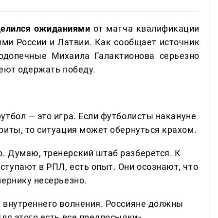
оделился ожиданиями
от матча квалификации
и России и Латвии. Как сообщает источник
подопечные Михаила Галактионова серьезно
меют одержать победу.
утбол — это игра. Если футболисты накануне
риты, то ситуация может обернуться крахом.
о. Думаю, тренерский штаб разберется. К
тупают в РПЛ, есть опыт. Они осознают, что
пернику несерьезно.
ет внутреннего волнения. Россияне должны
Для этого есть все предпосылки».