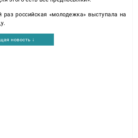
 раз российская «молодежка» выступала на
у.
щая новость ↓