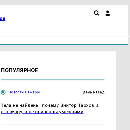
ое
ПОПУЛЯРНОЕ
Новости Самары
день назад
Тела не найдены: почему Виктор Тархов и
его супруга не признаны умершими