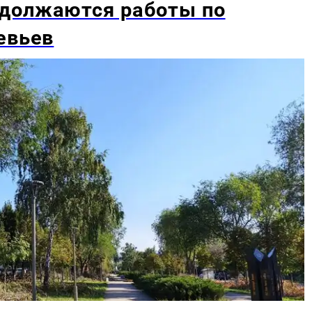
должаются работы по
евьев