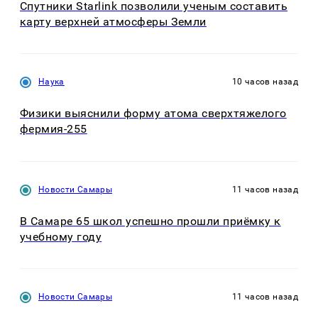
Спутники Starlink позволили ученым составить
карту верхней атмосферы Земли
Наука
10 часов назад
Физики выяснили форму атома сверхтяжелого
фермия-255
Новости Самары
11 часов назад
В Самаре 65 школ успешно прошли приёмку к
учебному году
Новости Самары
11 часов назад