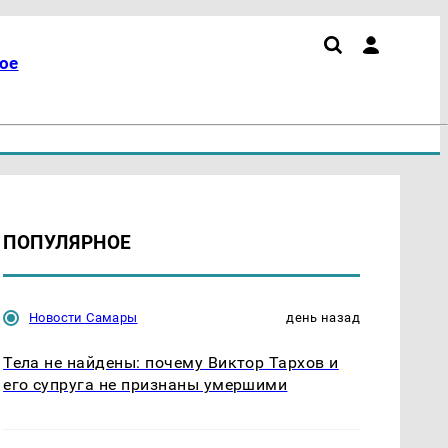
ое
ПОПУЛЯРНОЕ
Новости Самары
день назад
Тела не найдены: почему Виктор Тархов и
его супруга не признаны умершими