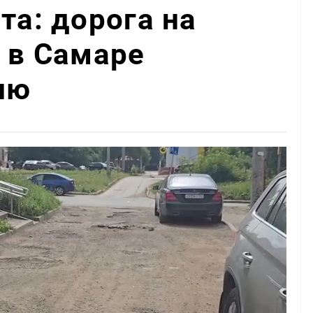
та: дорога на
0 в Самаре
лю