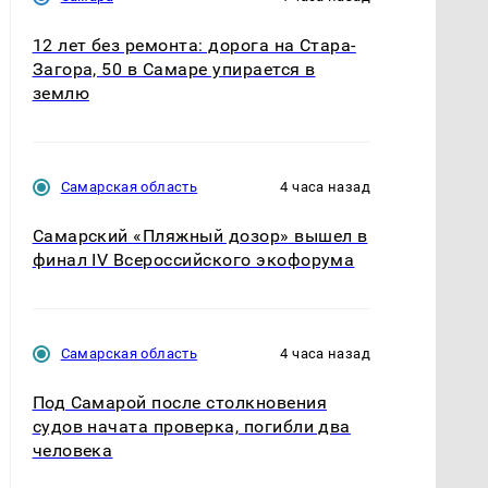
12 лет без ремонта: дорога на Стара-
Загора, 50 в Самаре упирается в
землю
Самарская область
4 часа назад
Самарский «Пляжный дозор» вышел в
финал IV Всероссийского экофорума
Самарская область
4 часа назад
Под Самарой после столкновения
судов начата проверка, погибли два
человека