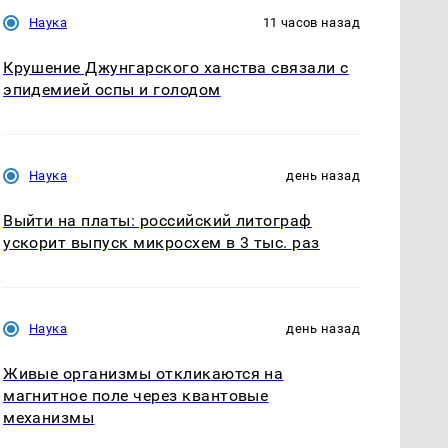
Наука
11 часов назад
Крушение Джунгарского ханства связали с
эпидемией оспы и голодом
Наука
день назад
Выйти на платы: российский литограф
ускорит выпуск микросхем в 3 тыс. раз
Наука
день назад
Живые организмы откликаются на
магнитное поле через квантовые
механизмы