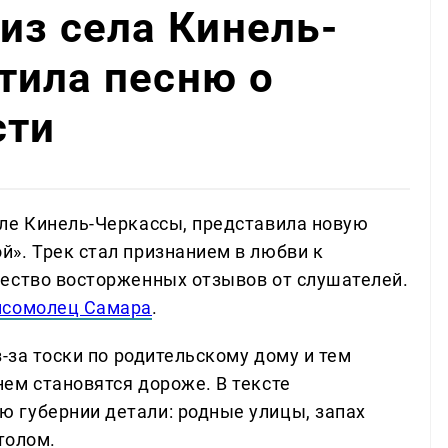
из села Кинель-
тила песню о
сти
ле Кинель-Черкассы, представила новую
». Трек стал признанием в любви к
ество восторженных отзывов от слушателей.
мсомолец Самара
.
з-за тоски по родительскому дому и тем
ем становятся дороже. В тексте
 губернии детали: родные улицы, запах
толом.