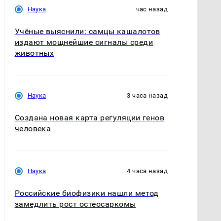
Наука
час назад
Учёные выяснили: самцы кашалотов
издают мощнейшие сигналы среди
животных
Наука
3 часа назад
Создана новая карта регуляции генов
человека
Наука
4 часа назад
Российские биофизики нашли метод
замедлить рост остеосаркомы