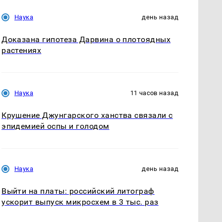
Наука
день назад
Доказана гипотеза Дарвина о плотоядных
растениях
Наука
11 часов назад
Крушение Джунгарского ханства связали с
эпидемией оспы и голодом
Наука
день назад
Выйти на платы: российский литограф
ускорит выпуск микросхем в 3 тыс. раз