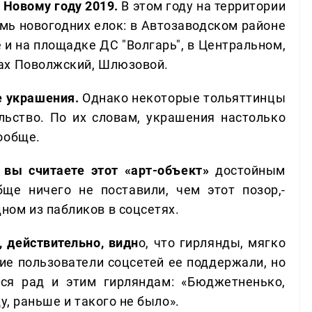
 Новому году 2019.
В этом году на территории
мь новогодних елок: в Автозаводском районе
 и на площадке ДС "Волгарь", в Центральном,
ах Поволжский, Шлюзовой.
е украшения.
Однако некоторые тольяттинцы
ьство. По их словам, украшения настолько
ообще.
 вы считаете этот «арт-объект»
достойным
е ничего не поставили, чем этот позор,-
ном из пабликов в соцсетях.
 действительно, видн
о, что гирлянды, мягко
ие пользователи соцсетей ее поддержали, но
лся рад и этим гирляндам: «Бюджетненько,
у, раньше и такого не было».