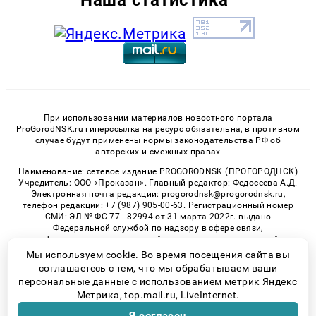
При использовании материалов новостного портала
ProGorodNSK.ru гиперссылка на ресурс обязательна, в противном
случае будут применены нормы законодательства РФ об
авторских и смежных правах
Наименование: сетевое издание PROGORODNSK (ПРОГОРОДНСК)
Учредитель: ООО «Проказан». Главный редактор: Федосеева А.Д.
Электронная почта редакции: progorodnsk@progorodnsk.ru,
телефон редакции: +7 (987) 905-00-63. Регистрационный номер
СМИ: ЭЛ № ФС 77 - 82994 от 31 марта 2022г. выдано
Федеральной службой по надзору в сфере связи,
информационных технологий и массовых коммуникаций.
Возрастная категория сайта 16+.
Мы используем cookie. Во время посещения сайта вы
соглашаетесь с тем, что мы обрабатываем ваши
персональные данные с использованием метрик Яндекс
Метрика, top.mail.ru, LiveInternet.
© 2026 «progorodnsk» | Все права защищены
Возрастная категория сайта 16+