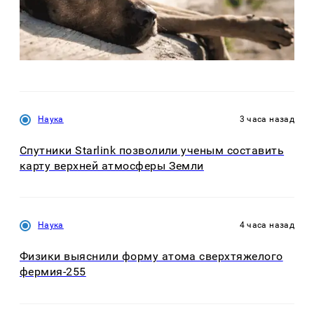
Наука
3 часа назад
Спутники Starlink позволили ученым составить
карту верхней атмосферы Земли
Наука
4 часа назад
Физики выяснили форму атома сверхтяжелого
фермия-255