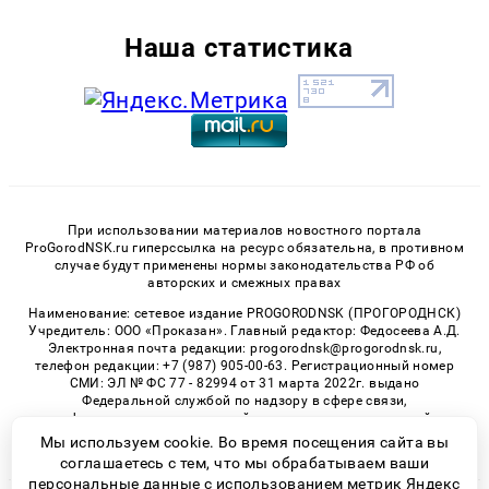
Наша статистика
При использовании материалов новостного портала
ProGorodNSK.ru гиперссылка на ресурс обязательна, в противном
случае будут применены нормы законодательства РФ об
авторских и смежных правах
Наименование: сетевое издание PROGORODNSK (ПРОГОРОДНСК)
Учредитель: ООО «Проказан». Главный редактор: Федосеева А.Д.
Электронная почта редакции: progorodnsk@progorodnsk.ru,
телефон редакции: +7 (987) 905-00-63. Регистрационный номер
СМИ: ЭЛ № ФС 77 - 82994 от 31 марта 2022г. выдано
Федеральной службой по надзору в сфере связи,
информационных технологий и массовых коммуникаций.
Возрастная категория сайта 16+.
Мы используем cookie. Во время посещения сайта вы
соглашаетесь с тем, что мы обрабатываем ваши
персональные данные с использованием метрик Яндекс