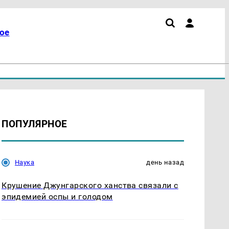
ое
ПОПУЛЯРНОЕ
Наука
день назад
Крушение Джунгарского ханства связали с
эпидемией оспы и голодом