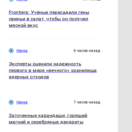
Frontiers: Учёные пересадили гены
свиньи в салат, чтобы он получил
мясной вкус
Наука
6 часов назад
Эксперты оценили надежность
первого в мире «вечного» хранилища
ядерных отходов
Наука
7 часов назад
Заточенные карандаши, горящий
магний и серебряные дендриты