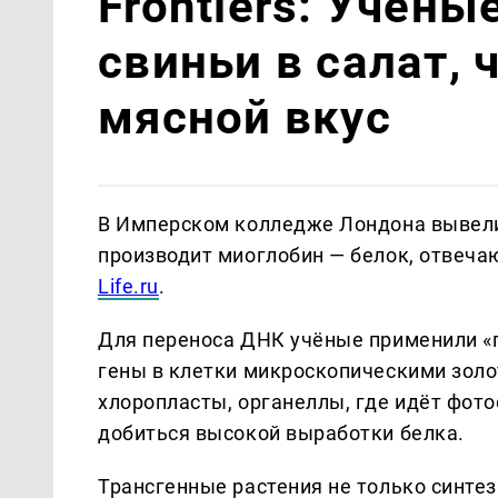
Frontiers: Учён
свиньи в салат, 
мясной вкус
В Имперском колледже Лондона вывели 
производит миоглобин — белок, отвечаю
Life.ru
.
Для переноса ДНК учёные применили «
гены в клетки микроскопическими золо
хлоропласты, органеллы, где идёт фото
добиться высокой выработки белка.
Трансгенные растения не только синте