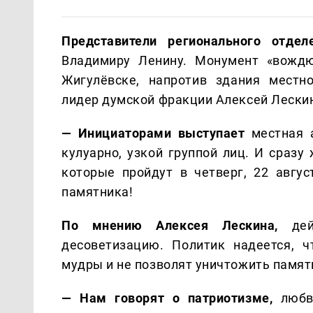
Представители регионального отде
Владимиру Ленину. Монумент «вождю
Жигулёвске, напротив здания местн
лидер думской фракции Алексей Лески
— Инициаторами выступает
местная а
кулуарно, узкой группой лиц. И сраз
которые пройдут в четверг, 22 авгус
памятника!
По мнению Алексея Лескина,
дейс
десоветизацию. Политик надеется, 
мудры и не позволят уничтожить памят
— Нам говорят о патриотизме,
любви