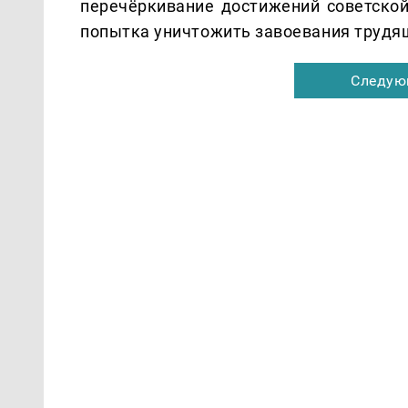
перечёркивание достижений советской
попытка уничтожить завоевания трудящ
Следую