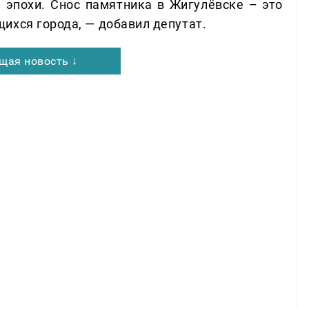
 эпохи. Снос памятника в Жигулёвске – это
ихся города, — добавил депутат.
щая новость ↓