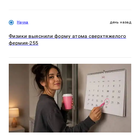
Наука
день назад
Физики выяснили форму атома сверхтяжелого
фермия-255