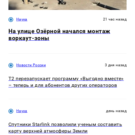
Наука
21 час назад
На улице Озëрной начался монтаж
воркаут-зоны
Новости России
3 дня назад
Т2 перезапускает программу «Выгодно вместе»
– теперь и для абонентов других операторов
Наука
день назад
Спутники Starlink позволили ученым составить
карту верхней атмосферы Земли