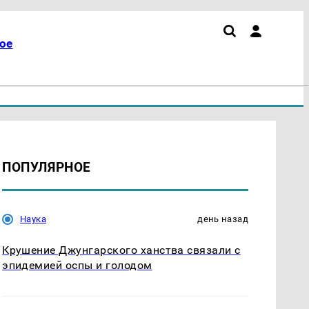
ое
ПОПУЛЯРНОЕ
Наука
день назад
Крушение Джунгарского ханства связали с
эпидемией оспы и голодом