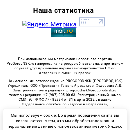
Наша статистика
При использовании материалов новостного портала
ProGorodNSK.ru гиперссылка на ресурс обязательна, в противном
случае будут применены нормы законодательства РФ об
авторских и смежных правах
Наименование: сетевое издание PROGORODNSK (ПРОГОРОДНСК)
Учредитель: ООО «Проказан». Главный редактор: Федосеева А.Д.
Электронная почта редакции: progorodnsk@progorodnsk.ru,
телефон редакции: +7 (987) 905-00-63. Регистрационный номер
СМИ: ЭЛ № ФС 77 - 82994 от 31 марта 2022г. выдано
Федеральной службой по надзору в сфере связи,
информационных технологий и массовых коммуникаций.
Возрастная категория сайта 16+.
Мы используем cookie. Во время посещения сайта вы
соглашаетесь с тем, что мы обрабатываем ваши
персональные данные с использованием метрик Яндекс