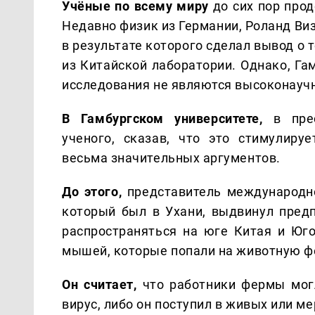
Учёные по всему миру
до сих пор про
Недавно физик из Германии, Роланд Ви
в результате которого сделал вывод о
из Китайской лаборатории. Однако, Га
исследования не являются высоконауч
В Гамбургском университете,
в прес
ученого, сказав, что это стимулиру
весьма значительных аргументов.
До этого,
представитель международно
который был в Ухани, выдвинул предп
распространяться на юге Китая и Юго
мышей, которые попали на животную ф
Он считает,
что работники фермы могл
вирус, либо он поступил в живых или м