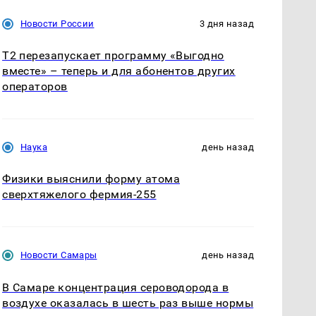
Новости России
3 дня назад
Т2 перезапускает программу «Выгодно
вместе» – теперь и для абонентов других
операторов
Наука
день назад
Физики выяснили форму атома
сверхтяжелого фермия-255
Новости Самары
день назад
В Самаре концентрация сероводорода в
воздухе оказалась в шесть раз выше нормы