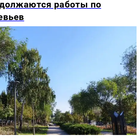
должаются работы по
евьев