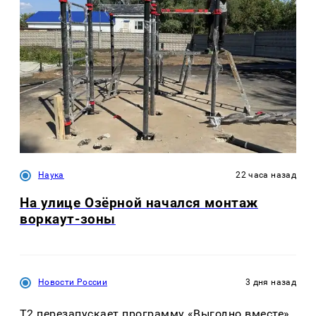
Наука
22 часа назад
На улице Озëрной начался монтаж
воркаут-зоны
Новости России
3 дня назад
Т2 перезапускает программу «Выгодно вместе»