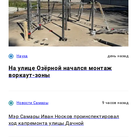
Наука
день назад
На улице Озëрной начался монтаж
воркаут-зоны
Новости Самары
9 часов назад
Мэр Самары Иван Носков проинспектировал
ход капремонта улицы Дачной