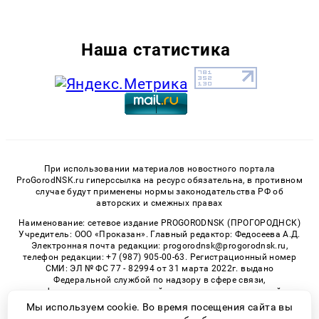
Наша статистика
При использовании материалов новостного портала
ProGorodNSK.ru гиперссылка на ресурс обязательна, в противном
случае будут применены нормы законодательства РФ об
авторских и смежных правах
Наименование: сетевое издание PROGORODNSK (ПРОГОРОДНСК)
Учредитель: ООО «Проказан». Главный редактор: Федосеева А.Д.
Электронная почта редакции: progorodnsk@progorodnsk.ru,
телефон редакции: +7 (987) 905-00-63. Регистрационный номер
СМИ: ЭЛ № ФС 77 - 82994 от 31 марта 2022г. выдано
Федеральной службой по надзору в сфере связи,
информационных технологий и массовых коммуникаций.
Возрастная категория сайта 16+.
Мы используем cookie. Во время посещения сайта вы