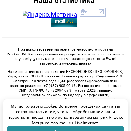
Наша статистика
При использовании материалов новостного портала
ProGorodNSK.ru гиперссылка на ресурс обязательна, в противном
случае будут применены нормы законодательства РФ об
авторских и смежных правах
Наименование: сетевое издание PROGORODNSK (ПРОГОРОДНСК)
Учредитель: ООО «Проказан». Главный редактор: Федосеева А.Д.
Электронная почта редакции: progorodnsk@progorodnsk.ru,
телефон редакции: +7 (987) 905-00-63. Регистрационный номер
СМИ: ЭЛ № ФС 77 - 82994 от 31 марта 2022г. выдано
Федеральной службой по надзору в сфере связи,
информационных технологий и массовых коммуникаций.
Возрастная категория сайта 16+.
Мы используем cookie. Во время посещения сайта вы
соглашаетесь с тем, что мы обрабатываем ваши
персональные данные с использованием метрик Яндекс
Метрика, top.mail.ru, LiveInternet.
© 2026 «progorodnsk» | Все права защищены