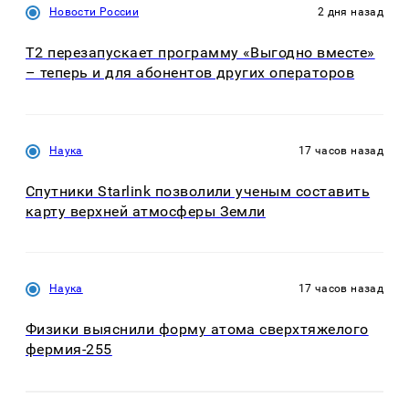
Новости России
2 дня назад
Т2 перезапускает программу «Выгодно вместе»
– теперь и для абонентов других операторов
Наука
17 часов назад
Спутники Starlink позволили ученым составить
карту верхней атмосферы Земли
Наука
17 часов назад
Физики выяснили форму атома сверхтяжелого
фермия-255