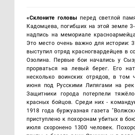
«Склоните головы
перед светлой памя
Кадомцева, погибших на этой земле 3-
надпись на мемориале красноармейца
Это место очень важно для истории: 
выступил отряд красногвардейцев в с
Озолина. Первые бои начались у Сызр
прорваться на левый берег. Его нат
несколько воинских отрядов, в том ч
июня под Русскими Липягами на рек
Защитники города потерпели тяжёл
красных бойцов. Среди них - команд
1918 года буржуазная газета "Волжск
приступлено к похоронам убитых в бо
июля схоронено 1300 человек. Похор