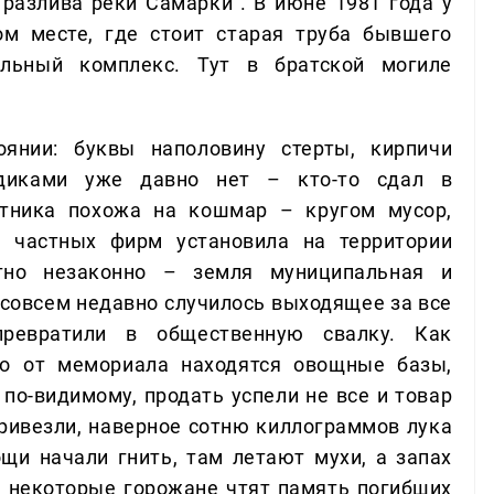
 разлива реки Самарки". В июне 1981 года у
ом месте, где стоит старая труба бывшего
альный комплекс. Тут в братской могиле
оянии: буквы наполовину стерты, кирпичи
здиками уже давно нет – кто-то сдал в
ятника похожа на кошмар – кругом мусор,
з частных фирм установила на территории
тно незаконно – земля муниципальная и
 совсем недавно случилось выходящее за все
ревратили в общественную свалку. Как
ко от мемориала находятся овощные базы,
по-видимому, продать успели не все и товар
привезли, наверное сотню киллограммов лука
щи начали гнить, там летают мухи, а запах
к некоторые горожане чтят память погибших