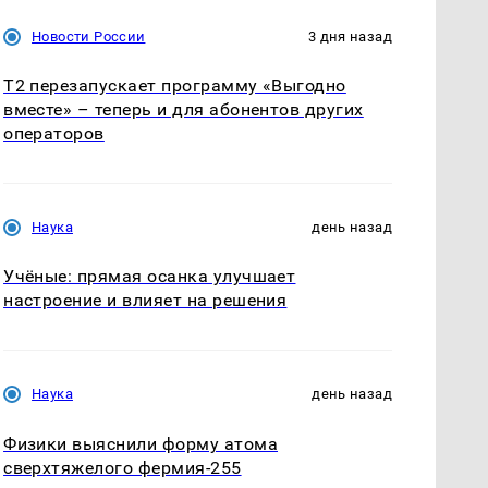
Новости России
3 дня назад
Т2 перезапускает программу «Выгодно
вместе» – теперь и для абонентов других
операторов
Наука
день назад
Учёные: прямая осанка улучшает
настроение и влияет на решения
Наука
день назад
Физики выяснили форму атома
сверхтяжелого фермия-255