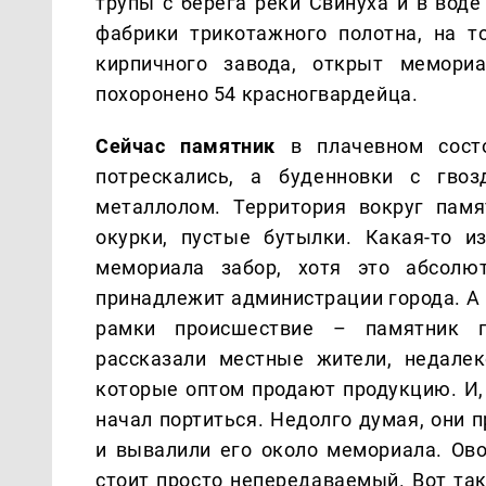
трупы с берега реки Свинуха и в воде
фабрики трикотажного полотна, на т
кирпичного завода, открыт мемори
похоронено 54 красногвардейца.
Сейчас памятник
в плачевном сост
потрескались, а буденновки с гво
металлолом. Территория вокруг пам
окурки, пустые бутылки. Какая-то и
мемориала забор, хотя это абсолю
принадлежит администрации города. А
рамки происшествие – памятник п
рассказали местные жители, недале
которые оптом продают продукцию. И, 
начал портиться. Недолго думая, они 
и вывалили его около мемориала. Ово
стоит просто непередаваемый. Вот та