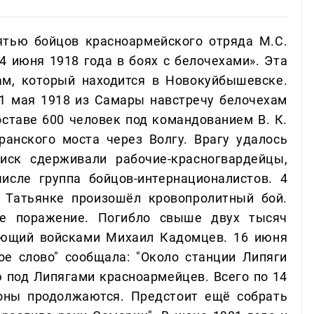
тью бойцов красноармейского отряда М.С.
4 июня 1918 года в боях с белочехами». Эта
м, который находится в Новокуйбышевске.
31 мая 1918 из Самары навстречу белочехам
оставе 600 человек под командованием В. К.
анского моста через Волгу. Врагу удалось
иск сдерживали рабочие-красногвардейцы,
исле группа бойцов-интернационалистов. 4
 Татьянке произошёл кровопролитный бой.
ое поражение. Погибло свыше двух тысяч
ующий войсками Михаил Кадомцев. 16 июня
ое слово" сообщала: "Около станции Липяги
ю под Липягами красноармейцев. Всего по 14
оны продолжаются. Предстоит ещё собрать