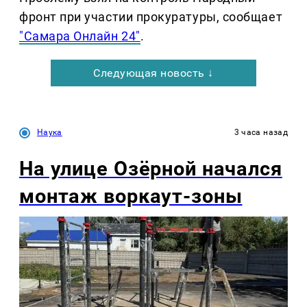
фронт при участии прокуратуры, сообщает
"Самара Онлайн 24"
.
Следующая новость ↓
Наука
3 часа назад
На улице Озëрной начался
монтаж воркаут-зоны