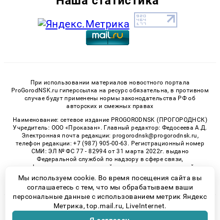
Наша статистика
При использовании материалов новостного портала
ProGorodNSK.ru гиперссылка на ресурс обязательна, в противном
случае будут применены нормы законодательства РФ об
авторских и смежных правах
Наименование: сетевое издание PROGORODNSK (ПРОГОРОДНСК)
Учредитель: ООО «Проказан». Главный редактор: Федосеева А.Д.
Электронная почта редакции: progorodnsk@progorodnsk.ru,
телефон редакции: +7 (987) 905-00-63. Регистрационный номер
СМИ: ЭЛ № ФС 77 - 82994 от 31 марта 2022г. выдано
Федеральной службой по надзору в сфере связи,
информационных технологий и массовых коммуникаций.
Возрастная категория сайта 16+.
Мы используем cookie. Во время посещения сайта вы
соглашаетесь с тем, что мы обрабатываем ваши
персональные данные с использованием метрик Яндекс
Метрика, top.mail.ru, LiveInternet.
© 2026 «progorodnsk» | Все права защищены
Возрастная категория сайта 16+