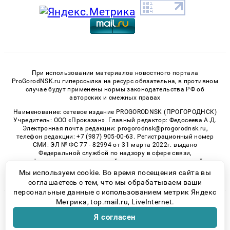
При использовании материалов новостного портала
ProGorodNSK.ru гиперссылка на ресурс обязательна, в противном
случае будут применены нормы законодательства РФ об
авторских и смежных правах
Наименование: сетевое издание PROGORODNSK (ПРОГОРОДНСК)
Учредитель: ООО «Проказан». Главный редактор: Федосеева А.Д.
Электронная почта редакции: progorodnsk@progorodnsk.ru,
телефон редакции: +7 (987) 905-00-63. Регистрационный номер
СМИ: ЭЛ № ФС 77 - 82994 от 31 марта 2022г. выдано
Федеральной службой по надзору в сфере связи,
информационных технологий и массовых коммуникаций.
Возрастная категория сайта 16+.
Мы используем cookie. Во время посещения сайта вы
соглашаетесь с тем, что мы обрабатываем ваши
персональные данные с использованием метрик Яндекс
Метрика, top.mail.ru, LiveInternet.
© 2026 «progorodnsk» | Все права защищены
Я согласен
Возрастная категория сайта 16+
Политика конфиденциальности