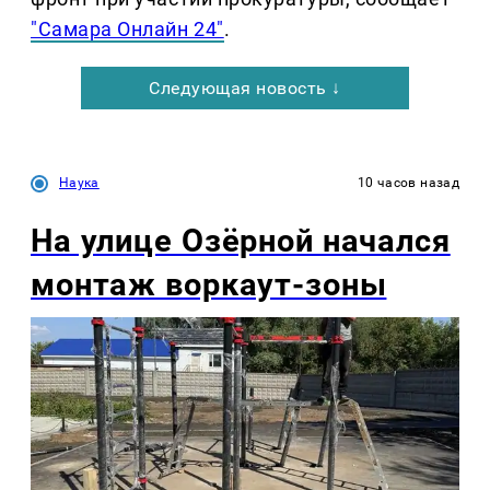
"Самара Онлайн 24"
.
Следующая новость ↓
Наука
10 часов назад
На улице Озëрной начался
монтаж воркаут-зоны