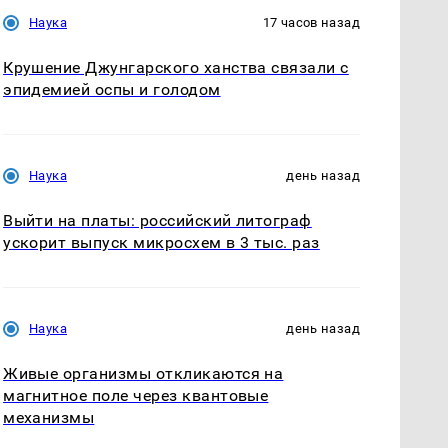
Наука
17 часов назад
Крушение Джунгарского ханства связали с
эпидемией оспы и голодом
Наука
день назад
Выйти на платы: российский литограф
ускорит выпуск микросхем в 3 тыс. раз
Наука
день назад
Живые организмы откликаются на
магнитное поле через квантовые
механизмы