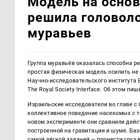
Модель на основ
решила головол
муравьев
Группа муравьёв оказалась способна р
простая физическая модель осилить не
Научно-исследовательского института В
The Royal Society Interface. Об этом пи
Израильские исследователи во главе с
коллективное поведение насекомых с т
новом эксперименте они сравнили дейс
построенной на гравитации и шуме. Ба
самой лёгкой задачей — пронести груз 