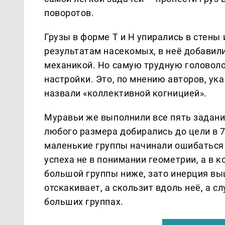
поворотов.
Грузы в форме T и H упирались в стены
результатам насекомых, в неё добавил
механикой. Но самую трудную головоло
настройки. Это, по мнению авторов, ук
назвали «коллективной когницией».
Муравьи же выполнили все пять задани
любого размера добирались до цели в 
маленькие группы начинали ошибаться 
успеха не в понимании геометрии, а в 
большой группы ниже, зато инерция выш
отскакивает, а скользит вдоль неё, а 
больших группах.