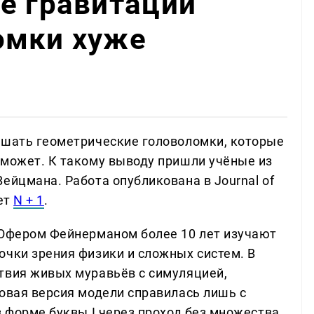
е гравитации
омки хуже
ешать геометрические головоломки, которые
 может. К такому выводу пришли учёные из
ейцмана. Работа опубликована в Journal of
шет
N + 1
.
 Офером Фейнерманом более 10 лет изучают
очки зрения физики и сложных систем. В
твия живых муравьёв с симуляцией,
зовая версия модели справилась лишь с
в форме буквы I через проход без множества