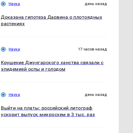
Наука
день назад
Доказана гипотеза Дарвина о плотоядных
растениях
Наука
17 часов назад
Крушение Джунгарского ханства связали с
эпидемией оспы и голодом
Наука
день назад
Выйти на платы: российский литограф
ускорит выпуск микросхем в 3 тыс. раз