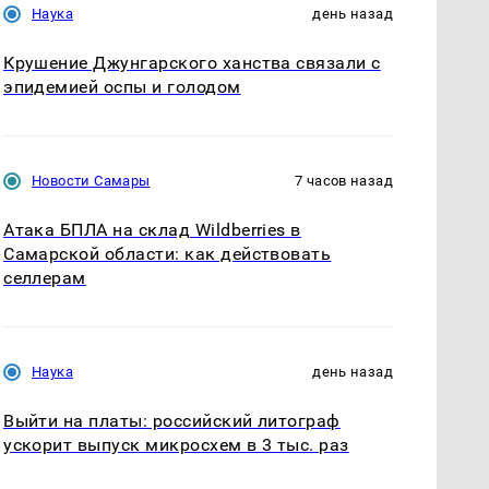
Наука
день назад
Крушение Джунгарского ханства связали с
эпидемией оспы и голодом
Новости Самары
7 часов назад
Атака БПЛА на склад Wildberries в
Самарской области: как действовать
селлерам
Наука
день назад
Выйти на платы: российский литограф
ускорит выпуск микросхем в 3 тыс. раз