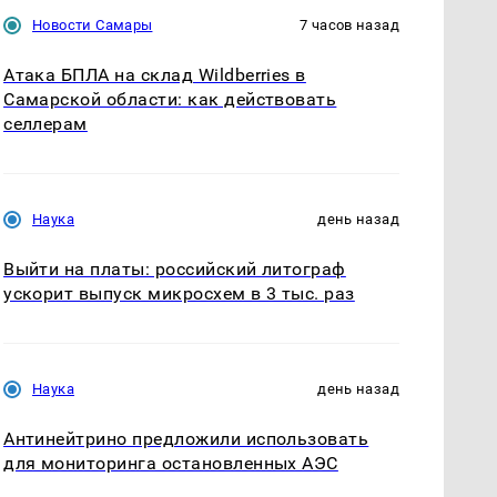
Новости Самары
7 часов назад
Атака БПЛА на склад Wildberries в
Самарской области: как действовать
селлерам
Наука
день назад
Выйти на платы: российский литограф
ускорит выпуск микросхем в 3 тыс. раз
Наука
день назад
Антинейтрино предложили использовать
для мониторинга остановленных АЭС