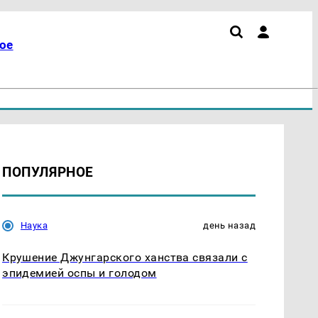
ое
ПОПУЛЯРНОЕ
Наука
день назад
Крушение Джунгарского ханства связали с
эпидемией оспы и голодом