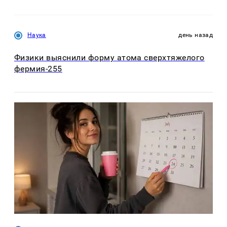
Наука
день назад
Физики выяснили форму атома сверхтяжелого
фермия-255