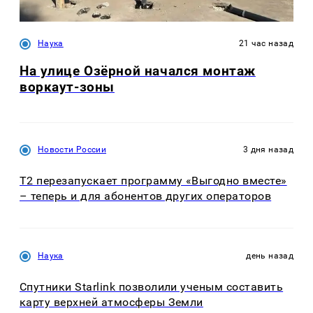
Наука
21 час назад
На улице Озëрной начался монтаж
воркаут-зоны
Новости России
3 дня назад
Т2 перезапускает программу «Выгодно вместе»
– теперь и для абонентов других операторов
Наука
день назад
Спутники Starlink позволили ученым составить
карту верхней атмосферы Земли