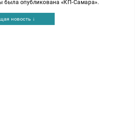
ы была опубликована «КП-Самара».
щая новость ↓