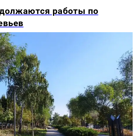
должаются работы по
евьев