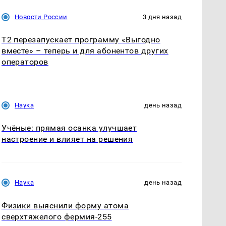
Новости России
3 дня назад
Т2 перезапускает программу «Выгодно
вместе» – теперь и для абонентов других
операторов
Наука
день назад
Учёные: прямая осанка улучшает
настроение и влияет на решения
Наука
день назад
Физики выяснили форму атома
сверхтяжелого фермия-255