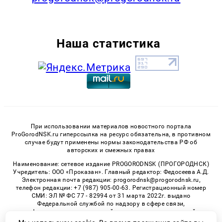
Наша статистика
При использовании материалов новостного портала
ProGorodNSK.ru гиперссылка на ресурс обязательна, в противном
случае будут применены нормы законодательства РФ об
авторских и смежных правах
Наименование: сетевое издание PROGORODNSK (ПРОГОРОДНСК)
Учредитель: ООО «Проказан». Главный редактор: Федосеева А.Д.
Электронная почта редакции: progorodnsk@progorodnsk.ru,
телефон редакции: +7 (987) 905-00-63. Регистрационный номер
СМИ: ЭЛ № ФС 77 - 82994 от 31 марта 2022г. выдано
Федеральной службой по надзору в сфере связи,
информационных технологий и массовых коммуникаций.
Возрастная категория сайта 16+.