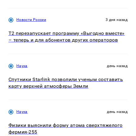
Новости России
3 дня назад
Т2 перезапускает программу «Выгодно вместе»
– теперь и для абонентов других операторов
Наука
день назад
Спутники Starlink позволили ученым составить
карту верхней атмосферы Земли
Наука
день назад
Физики выяснили форму атома сверхтяжелого
фермия-255