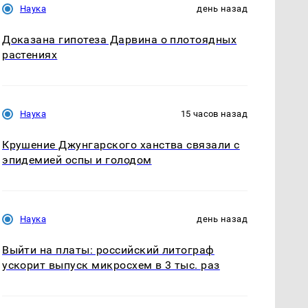
Наука
день назад
Доказана гипотеза Дарвина о плотоядных
растениях
Наука
15 часов назад
Крушение Джунгарского ханства связали с
эпидемией оспы и голодом
Наука
день назад
Выйти на платы: российский литограф
ускорит выпуск микросхем в 3 тыс. раз