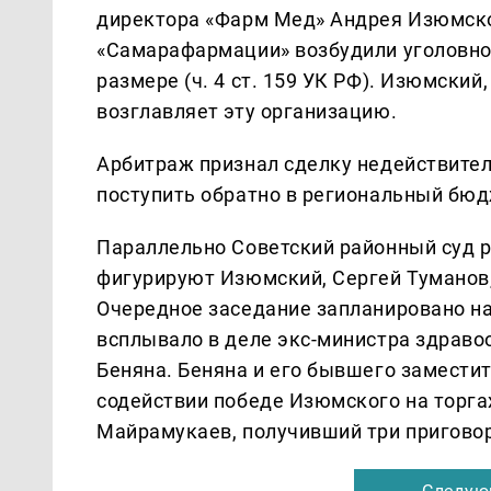
директора «Фарм Мед» Андрея Изюмско
«Самарафармации» возбудили уголовно
размере (ч. 4 ст. 159 УК РФ). Изюмский
возглавляет эту организацию.
Арбитраж признал сделку недействите
поступить обратно в региональный бюд
Параллельно Советский районный суд р
фигурируют Изюмский, Сергей Туманов,
Очередное заседание запланировано на
всплывало в деле экс-министра здрав
Беняна. Беняна и его бывшего замести
содействии победе Изюмского на торгах
Майрамукаев, получивший три приговора
Следую