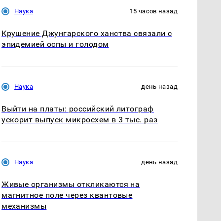
Наука
15 часов назад
Крушение Джунгарского ханства связали с
эпидемией оспы и голодом
Наука
день назад
Выйти на платы: российский литограф
ускорит выпуск микросхем в 3 тыс. раз
Наука
день назад
Живые организмы откликаются на
магнитное поле через квантовые
механизмы