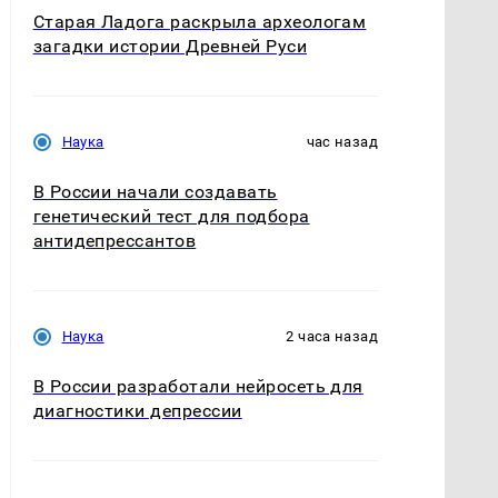
Старая Ладога раскрыла археологам
загадки истории Древней Руси
Наука
час назад
В России начали создавать
генетический тест для подбора
антидепрессантов
Наука
2 часа назад
В России разработали нейросеть для
диагностики депрессии