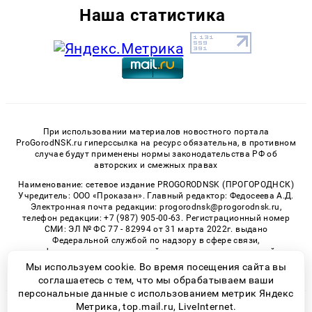
Наша статистика
При использовании материалов новостного портала
ProGorodNSK.ru гиперссылка на ресурс обязательна, в противном
случае будут применены нормы законодательства РФ об
авторских и смежных правах
Наименование: сетевое издание PROGORODNSK (ПРОГОРОДНСК)
Учредитель: ООО «Проказан». Главный редактор: Федосеева А.Д.
Электронная почта редакции: progorodnsk@progorodnsk.ru,
телефон редакции: +7 (987) 905-00-63. Регистрационный номер
СМИ: ЭЛ № ФС 77 - 82994 от 31 марта 2022г. выдано
Федеральной службой по надзору в сфере связи,
информационных технологий и массовых коммуникаций.
Возрастная категория сайта 16+.
Мы используем cookie. Во время посещения сайта вы
соглашаетесь с тем, что мы обрабатываем ваши
персональные данные с использованием метрик Яндекс
Метрика, top.mail.ru, LiveInternet.
© 2026 «progorodnsk» | Все права защищены